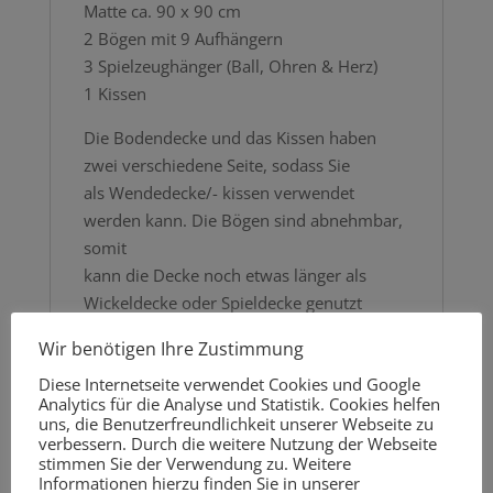
Matte ca. 90 x 90 cm
2 Bögen mit 9 Aufhängern
3 Spielzeughänger (Ball, Ohren & Herz)
1 Kissen
Die Bodendecke und das Kissen haben
zwei verschiedene Seite, sodass Sie
als Wendedecke/- kissen verwendet
werden kann. Die Bögen sind abnehmbar,
somit
kann die Decke noch etwas länger als
Wickeldecke oder Spieldecke genutzt
werden.
Wir benötigen Ihre Zustimmung
Material:
Diese Internetseite verwendet Cookies und Google
100 % Baumwolle und
Analytics für die Analyse und Statistik. Cookies helfen
uns, die Benutzerfreundlichkeit unserer Webseite zu
100 % Minky Fleece
verbessern. Durch die weitere Nutzung der Webseite
Beides Öko-Tex Standard zertifiziert.
stimmen Sie der Verwendung zu. Weitere
Informationen hierzu finden Sie in unserer