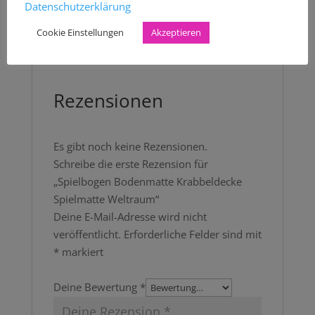
Pflege:
Datenschutzerklärung
Waschbar bei 40°C
Cookie Einstellungen
Akzeptieren
Nicht trocknergeeignet!
Rezensionen
Es gibt noch keine Rezensionen.
Schreibe die erste Rezension für
„Spielbogen Bodenmatte Krabbeldecke
Spielmatte Weltraum“
Deine E-Mail-Adresse wird nicht
veröffentlicht.
Erforderliche Felder sind mit
*
markiert
Deine Bewertung
*