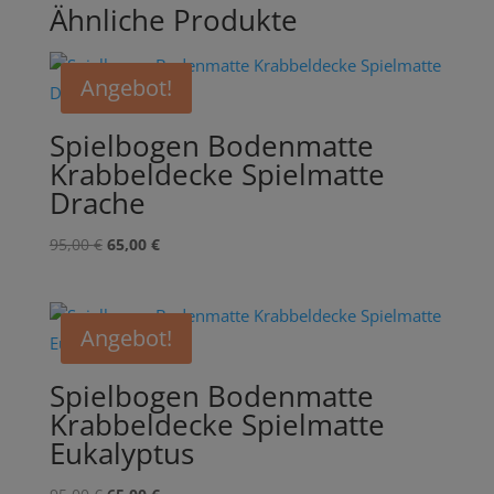
Ähnliche Produkte
Angebot!
Spielbogen Bodenmatte
Krabbeldecke Spielmatte
Drache
Ursprünglicher
Aktueller
95,00
€
65,00
€
Preis
Preis
war:
ist:
95,00 €
65,00 €.
Angebot!
Spielbogen Bodenmatte
Krabbeldecke Spielmatte
Eukalyptus
Ursprünglicher
Aktueller