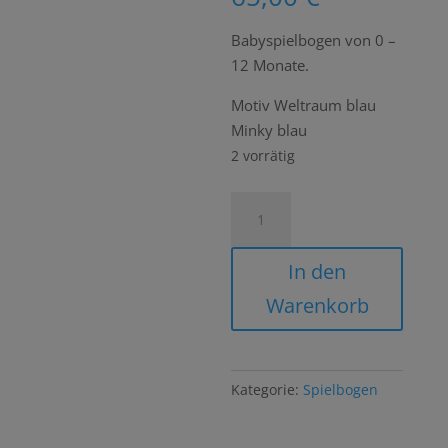
Babyspielbogen von 0 –
12 Monate.
Motiv Weltraum blau
Minky blau
2 vorrätig
Spielbogen
Bodenmatte
Krabbeldecke
In den
Spielmatte
Warenkorb
Weltraum
Menge
Kategorie:
Spielbogen