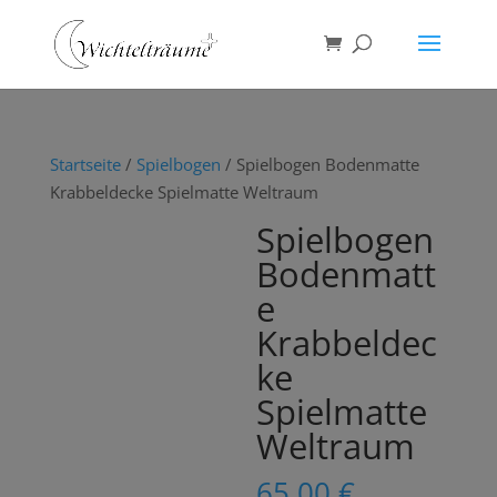
Startseite
/
Spielbogen
/ Spielbogen Bodenmatte
Krabbeldecke Spielmatte Weltraum
Spielbogen
Bodenmatt
e
Krabbeldec
ke
Spielmatte
Weltraum
65,00
€