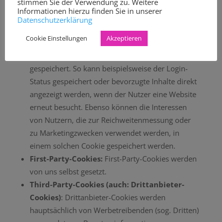
stimmen Sie der Verwendung zu. Weitere
spätestens gelöscht, nachdem ein Nutzer ein
Informationen hierzu finden Sie in unserer
Online-Angebot verlassen und seinen Browser
Datenschutzerklärung
geschlossen hat.
Cookie Einstellungen
Akzeptieren
Permanente Cookies:
Permanente Cookies
bleiben auch nach dem Schließen des Browsers
gespeichert. So kann beispielsweise der Login-
Status gespeichert oder bevorzugte Inhalte direkt
angezeigt werden, wenn der Nutzer eine Website
erneut besucht. Ebenso können die Interessen
von Nutzern, die zur Reichweitenmessung oder
zu Marketingzwecken verwendet werden, in
einem solchen Cookie gespeichert werden.
First-Party-Cookies:
First-Party-Cookies werden
von uns selbst gesetzt.
Third-Party-Cookies (auch: Drittanbieter-
Cookies)
: Drittanbieter-Cookies werden
hauptsächlich von Werbetreibenden (sog. Dritten)