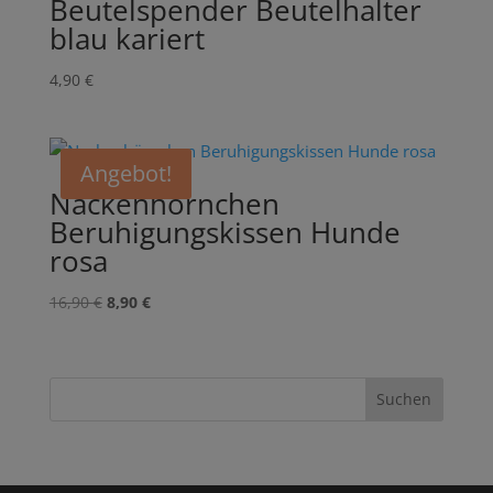
Beutelspender Beutelhalter
blau kariert
4,90
€
Angebot!
Nackenhörnchen
Beruhigungskissen Hunde
rosa
Ursprünglicher
Aktueller
16,90
€
8,90
€
Preis
Preis
war:
ist:
16,90 €
8,90 €.