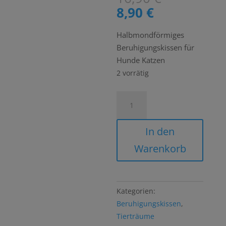
Preis
Aktueller
8,90
€
war:
Preis
16,90 €
ist:
Halbmondförmiges
8,90 €.
Beruhigungskissen für
Hunde Katzen
2 vorrätig
Nackenhörnchen
Beruhigungskissen
Hunde/Katzen
In den
Kreise
Warenkorb
grau
Menge
Kategorien:
Beruhigungskissen
,
Tierträume