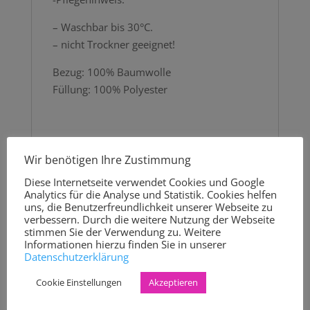
– Waschbar bis 30°C.
– nicht Trockner geeignet!
Bezug: 100% Baumwolle
Füllung: 100% Polyester
Rezensionen
Wir benötigen Ihre Zustimmung
Diese Internetseite verwendet Cookies und Google
Es gibt noch keine Rezensionen.
Analytics für die Analyse und Statistik. Cookies helfen
uns, die Benutzerfreundlichkeit unserer Webseite zu
Schreibe die erste Rezension für
verbessern. Durch die weitere Nutzung der Webseite
„Nackenhörnchen Beruhigungskissen
stimmen Sie der Verwendung zu. Weitere
Informationen hierzu finden Sie in unserer
Hunde/Katzen Kreise grau“
Datenschutzerklärung
Deine E-Mail-Adresse wird nicht
veröffentlicht.
Erforderliche Felder sind mit
Cookie Einstellungen
Akzeptieren
*
markiert