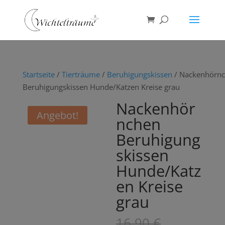
Startseite
/
Tierträume
/
Beruhigungskissen
/ Nackenhörn
Beruhigungskissen Hunde/Katzen Kreise grau
Nackenhör
Angebot!
nchen
Beruhigung
skissen
Hunde/Katz
en Kreise
grau
Ursprüngl
16,90
€