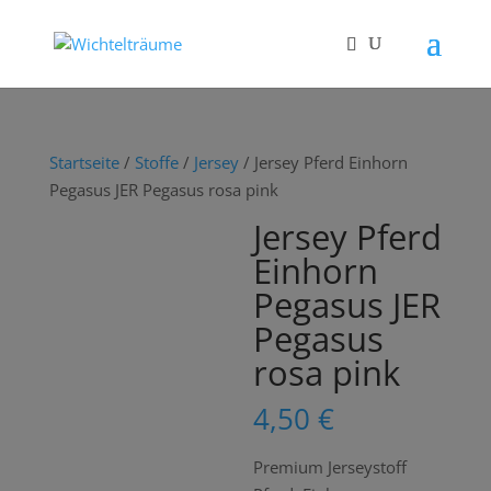
Startseite
/
Stoffe
/
Jersey
/ Jersey Pferd Einhorn
Pegasus JER Pegasus rosa pink
Jersey Pferd
Einhorn
Pegasus JER
Pegasus
rosa pink
4,50
€
Premium Jerseystoff