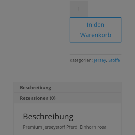
Jersey
Pferd
Einhorn
In den
Pegasus
Warenkorb
JER
Pegasus
rosa
pink
Kategorien:
Jersey
,
Stoffe
Menge
Beschreibung
Rezensionen (0)
Beschreibung
Premium Jerseystoff Pferd, Einhorn rosa.