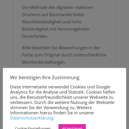
Die Methode des digitalen reaktiven
Druckens auf Baumwolle bietet
Waschbeständigkeit und hohe
Beständigkeit mit hervorragenden
Dauerfarben.
Bitte beachten Sie Abweichungen in der
Farbe zum Original durch unterschiedliche
Monitordarstellungen.
Der angegebene Preis bezieht sich auf die
Wir benötigen Ihre Zustimmung
Menge von 0,5 Metern. Sollten Sie eine
Diese Internetseite verwendet Cookies und Google
größere Menge benötigen, passen Sie
Analytics für die Analyse und Statistik. Cookies helfen
diese bitte an. (1 = 0,5 Meter, 2 = 1 Meter,
uns, die Benutzerfreundlichkeit unserer Webseite zu
verbessern. Durch die weitere Nutzung der Webseite
usw…)
stimmen Sie der Verwendung zu. Weitere
Informationen hierzu finden Sie in unserer
Der Stoff wird an einem Stück verschickt.
Datenschutzerklärung
Mindestbestellmenge: 50 cm
Cookie Einstellungen
Akzeptieren