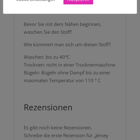
Bitte wählen Sie Ihre Wunschmenge in 50
cm-Schritten aus.
Bevor Sie mit dem Nähen beginnen,
waschen Sie den Stoff!
Wie kümmert man sich um diesen Stoff?
Waschen: bis zu 40°C
Trocknen: nicht in einer Trocknermaschine
Bügeln: Bügeln ohne Dampf bis zu einer
maximalen Temperatur von 110 ° C
Rezensionen
Es gibt noch keine Rezensionen.
Schreibe die erste Rezension für „Jersey