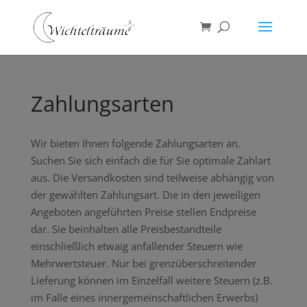
Zahlungsarten
Wir bieten Ihnen folgende Zahlungsarten an.
Suchen Sie sich einfach die für Sie optimale Zahlart
aus. Die Versandkosten sind teilweise abhängig von
der gewählten Zahlungsart. Die in den jeweiligen
Angeboten angeführten Preise stellen Endpreise
dar. Sie beinhalten alle Preisbestandteile
einschließlich etwaig anfallender Steuern wie
Mehrwertsteuer. Nur bei grenzüberschreitender
Lieferung können im Einzelfall weitere Steuern (z.B.
im Falle eines innergemeinschaftlichen Erwerbs)