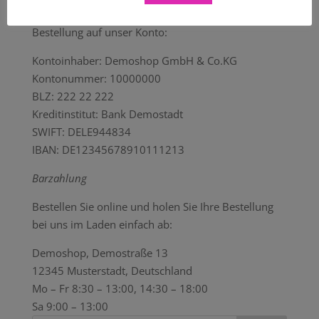
Bitte überweisen Sie den Gesamtbetrag Ihrer
Bestellung auf unser Konto:
Kontoinhaber: Demoshop GmbH & Co.KG
Kontonummer: 10000000
BLZ: 222 22 222
Kreditinstitut: Bank Demostadt
SWIFT: DELE944834
IBAN: DE12345678910111213
Barzahlung
Bestellen Sie online und holen Sie Ihre Bestellung
bei uns im Laden einfach ab:
Demoshop, Demostraße 13
12345 Musterstadt, Deutschland
Mo – Fr 8:30 – 13:00, 14:30 – 18:00
Sa 9:00 – 13:00