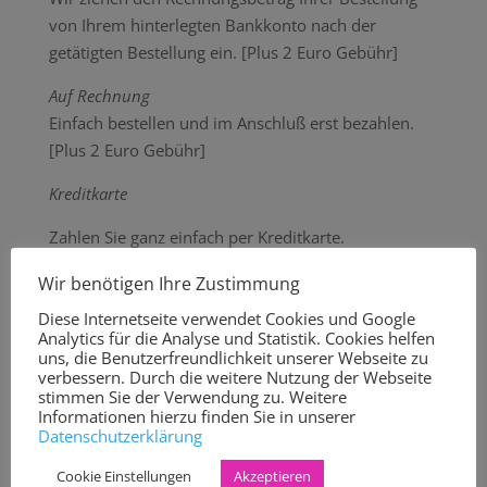
von Ihrem hinterlegten Bankkonto nach der
getätigten Bestellung ein. [Plus 2 Euro Gebühr]
Auf Rechnung
Einfach bestellen und im Anschluß erst bezahlen.
[Plus 2 Euro Gebühr]
Kreditkarte
Zahlen Sie ganz einfach per Kreditkarte.
PayPal
Wir benötigen Ihre Zustimmung
Diese Internetseite verwendet Cookies und Google
Noch schneller und sicherer bezahlen mit ihrem
Analytics für die Analyse und Statistik. Cookies helfen
PayPal-Konto.
uns, die Benutzerfreundlichkeit unserer Webseite zu
verbessern. Durch die weitere Nutzung der Webseite
Vorkasse
stimmen Sie der Verwendung zu. Weitere
Informationen hierzu finden Sie in unserer
Datenschutzerklärung
Kostenloser Versand innerhalb Deutschlands (Außer
Express-Versand)
Cookie Einstellungen
Akzeptieren